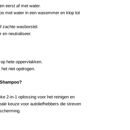
n eerst af met water.
o met water in een wasemmer en klop tot
f zachte wasborstel.
 en neutraliseer.
of op hete oppervlakken.
 het niet opdrogen.
c Shampoo?
e 2-in-1 oplossing voor het reinigen en
eale keuze voor autoliefhebbers die streven
escherming.