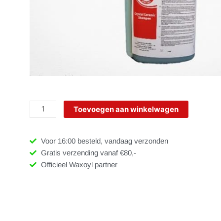
Waxoyl
Toevoegen aan winkelwagen
Ceramic
shampoo
1L
Voor 16:00 besteld, vandaag verzonden
aantal
Gratis verzending vanaf €80,-
Officieel Waxoyl partner