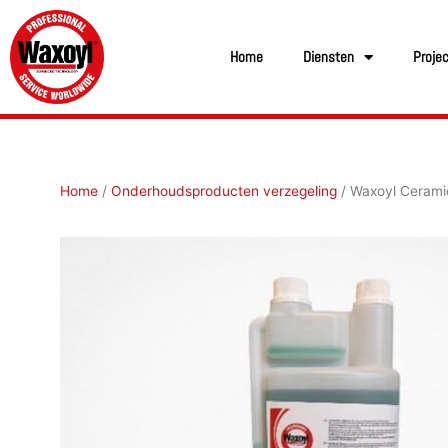
Ga
naar
Home
Diensten
Proje
de
inhoud
Home
/
Onderhoudsproducten verzegeling
/ Waxoyl Cerami