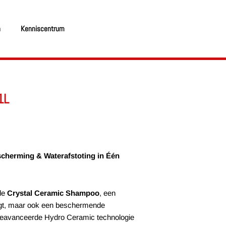
n
Kenniscentrum
1L
cherming & Waterafstoting in Één
de
Crystal Ceramic Shampoo
, een
nigt, maar ook een beschermende
 geavanceerde Hydro Ceramic technologie