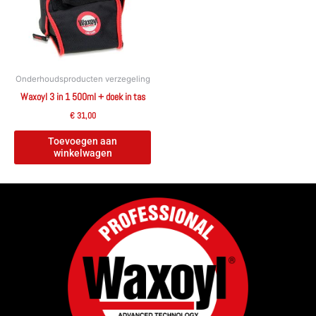
Onderhoudsproducten verzegeling
Waxoyl 3 in 1 500ml + doek in tas
€
31,00
Toevoegen aan
winkelwagen