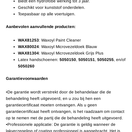
Biedt een hydrofobe werking tot 3 jaar.
Geschikt voor kunststof onderdelen.
Toepasbaar op alle voertuigen.
Aanbevolen aanvullende producten:
WAX81253
: Waxoyl Paint Cleaner
WAX80024
: Waxoyl Microvezeldoek Blauw
WAX81304
: Waxoyl Microvezeldoek Grijs Plus
Latex handschoenen:
5050150
,
5050151
,
5050255
, en/of
5050260
Garantievoorwaarden
•De garantie wordt verstrekt door de behandelaar die de
behandeling heeft uitgevoerd, en u zou bij hen een
garantiecertificaat moeten ontvangen. Als u geen
garantiecertificaat heeft ontvangen, is het raadzaam om contact
op te nemen met de partij die de behandeling heeft uitgevoerd.
•Professionele applicatie: De garantie is geldig wanneer de
lakverzegeling of coating professioneel is aangebracht. Het is