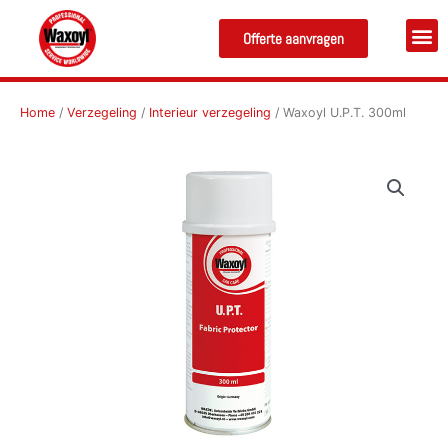
Ga
naar
Offerte aanvragen
de
inhoud
Home
/
Verzegeling
/
Interieur verzegeling
/ Waxoyl U.P.T. 300ml