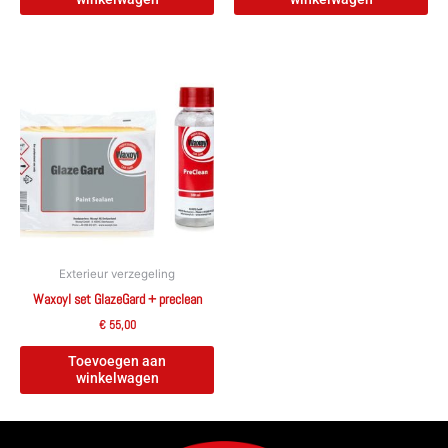
Exterieur verzegeling
Waxoyl set GlazeGard + preclean
€
55,00
Toevoegen aan
winkelwagen